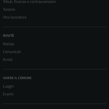
Tributi, finanze e contravvenzioni
Turismo
Vita lavorativa
NOVITÀ
Notizie
Tecnici
Comunicati
Questi cookie
Avvisi
sono necessari
per il
funzionamento
VIVERE IL COMUNE
del sito e non
Luoghi
possono
essere
Eventi
disabilitati.
Questi cookie