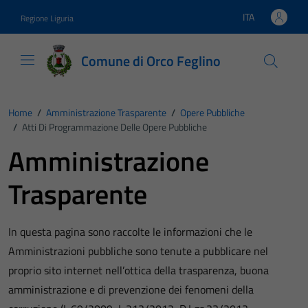
Vai ai contenuti
Vai al footer
ITA
Regione Liguria
Lingua attiva:
Comune di Orco Feglino
Home
/
Amministrazione Trasparente
/
Opere Pubbliche
/
Atti Di Programmazione Delle Opere Pubbliche
Amministrazione
Trasparente
In questa pagina sono raccolte le informazioni che le
Amministrazioni pubbliche sono tenute a pubblicare nel
proprio sito internet nell’ottica della trasparenza, buona
amministrazione e di prevenzione dei fenomeni della