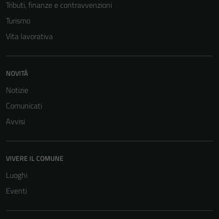
Tributi, finanze e contravvenzioni
Questi cookie
sono necessari
Turismo
per il
Vita lavorativa
funzionamento
del sito e non
possono
NOVITÀ
essere
disabilitati.
Notizie
Questi cookie
Comunicati
non raccolgono
Avvisi
informazioni
personali.
VIVERE IL COMUNE
Luoghi
Eventi