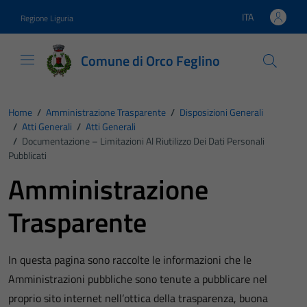
Vai ai contenuti
Vai al footer
ITA
Regione Liguria
Lingua attiva:
Comune di Orco Feglino
Home
/
Amministrazione Trasparente
/
Disposizioni Generali
/
Atti Generali
/
Atti Generali
/
Documentazione – Limitazioni Al Riutilizzo Dei Dati Personali
Pubblicati
Amministrazione
Trasparente
In questa pagina sono raccolte le informazioni che le
Amministrazioni pubbliche sono tenute a pubblicare nel
proprio sito internet nell’ottica della trasparenza, buona