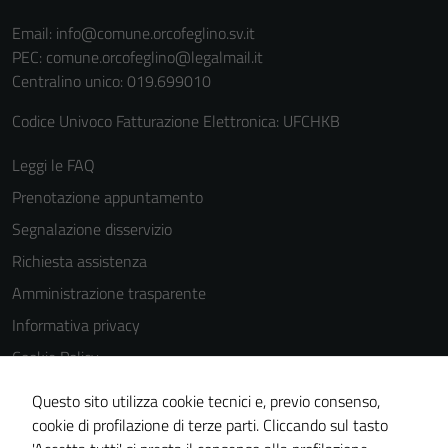
Email:
info@comune.orcofeglino.sv.it
PEC:
comune.orcofeglino@legalmail.it
Centralino unico: 019.699010
Codice Univoco Fatturazione Elettronica: UFCHKB
Leggi le FAQ
Prenotazione appuntamento
Segnalazione disservizio
Richiesta assistenza
Amministrazione trasparente
Informativa privacy
Cookie Policy
Note legali
Questo sito utilizza cookie tecnici e, previo consenso,
Dichiarazione di accessibilità
cookie di profilazione di terze parti. Cliccando sul tasto