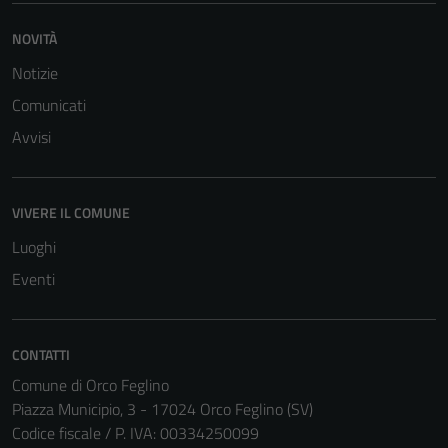
per il
funzionamento
NOVITÀ
del sito e non
Notizie
possono
essere
Comunicati
disabilitati.
Avvisi
Questi cookie
non raccolgono
informazioni
VIVERE IL COMUNE
personali.
Luoghi
Eventi
CONTATTI
Comune di Orco Feglino
Piazza Municipio, 3 - 17024 Orco Feglino (SV)
Codice fiscale / P. IVA: 00334250099