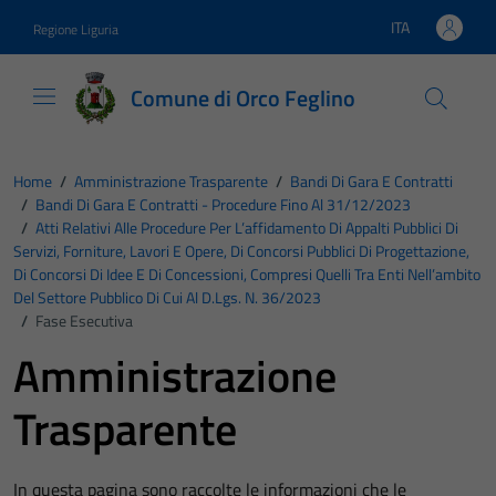
Vai ai contenuti
Vai al footer
ITA
Regione Liguria
Lingua attiva:
Comune di Orco Feglino
Home
/
Amministrazione Trasparente
/
Bandi Di Gara E Contratti
/
Bandi Di Gara E Contratti - Procedure Fino Al 31/12/2023
/
Atti Relativi Alle Procedure Per L’affidamento Di Appalti Pubblici Di
Servizi, Forniture, Lavori E Opere, Di Concorsi Pubblici Di Progettazione,
Di Concorsi Di Idee E Di Concessioni, Compresi Quelli Tra Enti Nell’ambito
Del Settore Pubblico Di Cui Al D.Lgs. N. 36/2023
/
Fase Esecutiva
Amministrazione
Trasparente
In questa pagina sono raccolte le informazioni che le