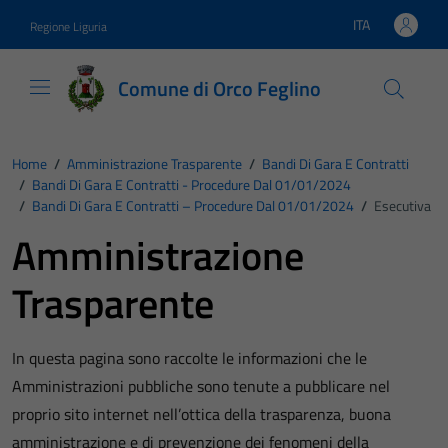
Vai ai contenuti
Vai al footer
ITA
Regione Liguria
Lingua attiva:
Comune di Orco Feglino
Home
/
Amministrazione Trasparente
/
Bandi Di Gara E Contratti
/
Bandi Di Gara E Contratti - Procedure Dal 01/01/2024
/
Bandi Di Gara E Contratti – Procedure Dal 01/01/2024
/
Esecutiva
Amministrazione
Trasparente
In questa pagina sono raccolte le informazioni che le
Amministrazioni pubbliche sono tenute a pubblicare nel
proprio sito internet nell’ottica della trasparenza, buona
amministrazione e di prevenzione dei fenomeni della