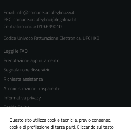
Email:
info@comune.orcofeglino.sv.it
PEC:
comune.orcofeglino@legalmail.it
Centralino unico: 019.699010
Codice Univoco Fatturazione Elettronica: UFCHKB
Leggi le FAQ
Prenotazione appuntamento
Segnalazione disservizio
Richiesta assistenza
Amministrazione trasparente
Informativa privacy
Cookie Policy
Note legali
Questo sito utilizza cookie tecnici e, previo consenso,
Dichiarazione di accessibilità
cookie di profilazione di terze parti. Cliccando sul tasto