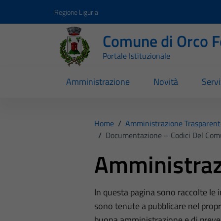
Vai ai contenuti
Vai al footer
Regione Liguria
Comune di Orco F
Portale Istituzionale
Amministrazione
Novità
Servi
Home
/
Amministrazione Trasparent
/
Documentazione – Codici Del Comu
Amministraz
In questa pagina sono raccolte le
sono tenute a pubblicare nel propri
buona amministrazione e di preve