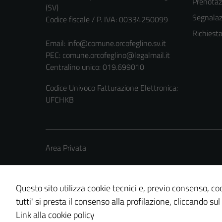
Prenota
(SV)
Segnalazi
Codice fiscale / P. IVA: 00334250099
Richiest
Email:
info@comune.orcofeglino.sv.it
PEC:
comune.orcofeglino@legalmail.it
Centralino unico: 019.699010
Codice Univoco Fatturazione Elettronica:
UFCHKB
Area Privata
Questo sito utilizza cookie tecnici e, previo consenso, coo
tutti' si presta il consenso alla profilazione, cliccando sul
Credits: ©
Technical Design s.r.l.
Link alla cookie policy