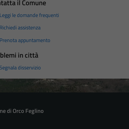
tatta il Comune
Leggi le domande frequenti
Richiedi assistenza
Prenota appuntamento
blemi in città
Segnala disservizio
e di Orco Feglino