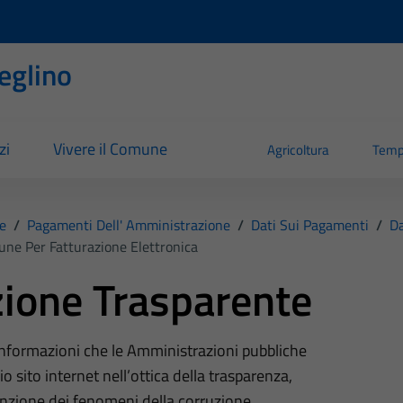
eglino
zi
Vivere il Comune
Agricoltura
Temp
e
/
Pagamenti Dell' Amministrazione
/
Dati Sui Pagamenti
/
Da
ne Per Fatturazione Elettronica
ione Trasparente
 informazioni che le Amministrazioni pubbliche
o sito internet nell’ottica della trasparenza,
nzione dei fenomeni della corruzione