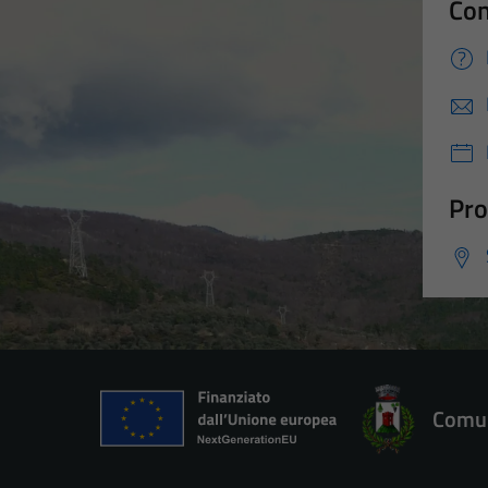
Con
Pro
Comun