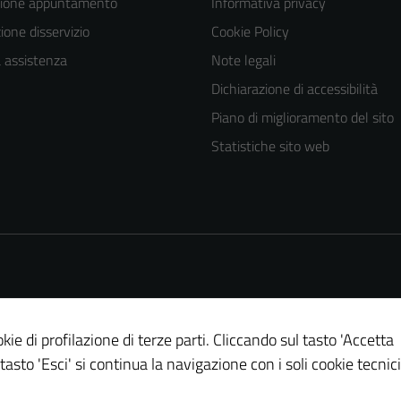
zione appuntamento
Informativa privacy
one disservizio
Cookie Policy
a assistenza
Note legali
Dichiarazione di accessibilità
Piano di miglioramento del sito
Statistiche sito web
Tecnici
Questi cookie
sono necessari
per il
funzionamento
del sito e non
possono
essere
kie di profilazione di terze parti. Cliccando sul tasto 'Accetta
disabilitati.
 tasto 'Esci' si continua la navigazione con i soli cookie tecnici
Questi cookie