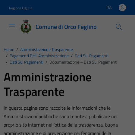
Vai ai contenuti
Vai al footer
ITA
Regione Liguria
Lingua attiva:
Comune di Orco Feglino
Home
/
Amministrazione Trasparente
/
Pagamenti Dell' Amministrazione
/
Dati Sui Pagamenti
/
Dati Sui Pagamenti
/
Documentazione – Dati Sui Pagamenti
Amministrazione
Trasparente
In questa pagina sono raccolte le informazioni che le
Amministrazioni pubbliche sono tenute a pubblicare nel
proprio sito internet nell’ottica della trasparenza, buona
amministrazione e di prevenzione dei fenomeni della