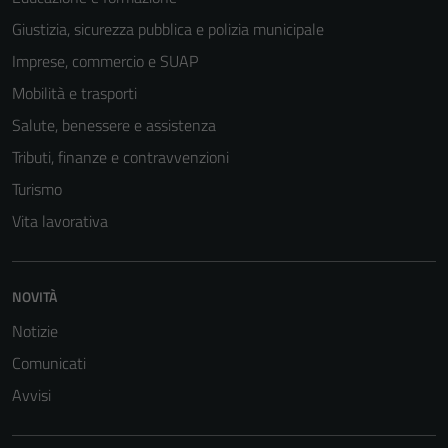
Giustizia, sicurezza pubblica e polizia municipale
Imprese, commercio e SUAP
Tecnici
Questi cookie
Mobilità e trasporti
sono necessari
Salute, benessere e assistenza
per il
Tributi, finanze e contravvenzioni
funzionamento
del sito e non
Turismo
possono
Vita lavorativa
essere
disabilitati.
Questi cookie
NOVITÀ
non raccolgono
informazioni
Notizie
personali.
Comunicati
Avvisi