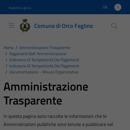
Vai ai contenuti
Vai al footer
ITA
Regione Liguria
Lingua attiva:
Comune di Orco Feglino
Home
/
Amministrazione Trasparente
/
Pagamenti Dell' Amministrazione
/
Indicatore Di Tempestività Dei Pagamenti
/
Indicatore Di Tempestività Dei Pagamenti
/
Documentazione – Misure Organizzative
Amministrazione
Trasparente
In questa pagina sono raccolte le informazioni che le
Amministrazioni pubbliche sono tenute a pubblicare nel