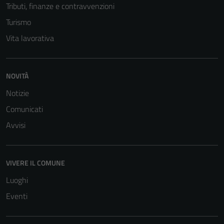
Tributi, finanze e contravvenzioni
Questi cookie
sono necessari
Turismo
per il
Vita lavorativa
funzionamento
del sito e non
possono
NOVITÀ
essere
disabilitati.
Notizie
Questi cookie
Comunicati
non raccolgono
Avvisi
informazioni
personali.
VIVERE IL COMUNE
Luoghi
Eventi