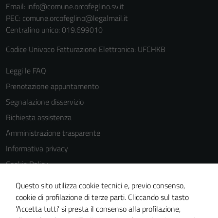
Email:
info@comune.orcofeglino.sv.it
PEC:
comune.orcofeglino@legalmail.it
Centralino unico: 019.699010
Codice Univoco Fatturazione Elettronica: UFCHKB
Leggi le FAQ
Prenotazione appuntamento
Segnalazione disservizio
Richiesta assistenza
Amministrazione trasparente
Informativa privacy
Cookie Policy
Note legali
Questo sito utilizza cookie tecnici e, previo consenso,
Dichiarazione di accessibilità
cookie di profilazione di terze parti. Cliccando sul tasto
'Accetta tutti' si presta il consenso alla profilazione,
Piano di miglioramento del sito