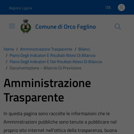
Vai ai contenuti
Vai al footer
ITA
Regione Liguria
Lingua attiva:
Comune di Orco Feglino
Home
/
Amministrazione Trasparente
/
Bilanci
/
Piano Degli Indicatori E Risultati Attesi Di Bilancio
/
Piano Degli Indicatori E Dei Risultati Attesi Di Bilancio
/
Documentazione – Bilancio Di Previsione
Amministrazione
Trasparente
In questa pagina sono raccolte le informazioni che le
Amministrazioni pubbliche sono tenute a pubblicare nel
proprio sito internet nell’ottica della trasparenza, buona