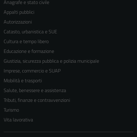
Anagrafe e stato civile
Appalti pubblici
Autorizzazioni
Catasto, urbanistica e SUE
Cultura e tempo libero
Tecnici
Educazione e formazione
Questi cookie
sono necessari
Giustizia, sicurezza pubblica e polizia municipale
per il
Imprese, commercio e SUAP
funzionamento
Mobilità e trasporti
del sito e non
possono
Salute, benessere e assistenza
essere
Tributi, finanze e contravvenzioni
disabilitati.
Turismo
Questi cookie
non raccolgono
Vita lavorativa
informazioni
personali.