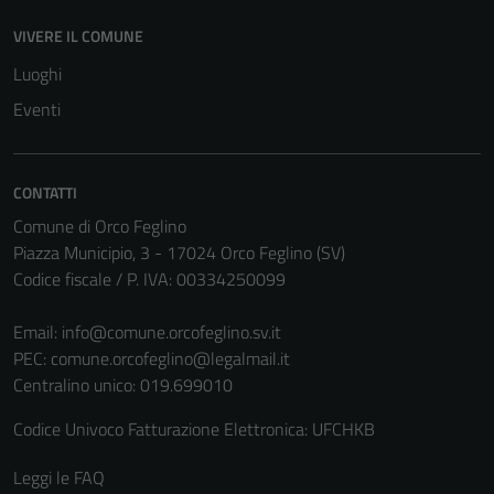
essere
VIVERE IL COMUNE
disabilitati.
Questi cookie
Luoghi
non raccolgono
Eventi
informazioni
personali.
CONTATTI
Comune di Orco Feglino
Piazza Municipio, 3 - 17024 Orco Feglino (SV)
Codice fiscale / P. IVA: 00334250099
Email:
info@comune.orcofeglino.sv.it
PEC:
comune.orcofeglino@legalmail.it
Centralino unico: 019.699010
Codice Univoco Fatturazione Elettronica: UFCHKB
Leggi le FAQ