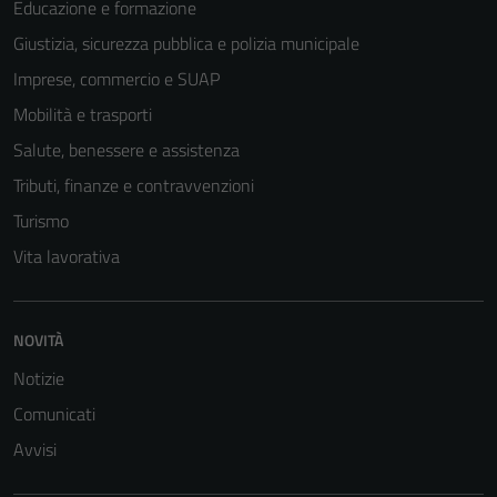
Educazione e formazione
Giustizia, sicurezza pubblica e polizia municipale
Imprese, commercio e SUAP
Mobilità e trasporti
Salute, benessere e assistenza
Tributi, finanze e contravvenzioni
Turismo
Vita lavorativa
Tecnici
NOVITÀ
Questi cookie
sono necessari
Notizie
per il
Comunicati
funzionamento
Avvisi
del sito e non
possono