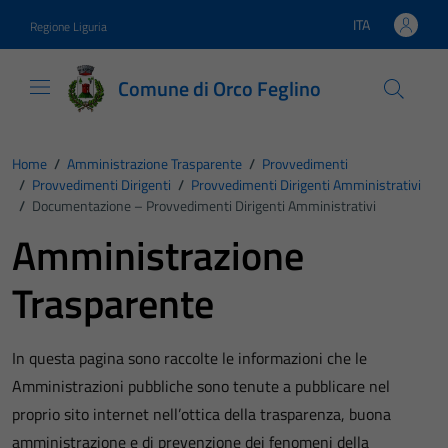
Vai ai contenuti
Vai al footer
ITA
Regione Liguria
Lingua attiva:
Comune di Orco Feglino
Home
/
Amministrazione Trasparente
/
Provvedimenti
/
Provvedimenti Dirigenti
/
Provvedimenti Dirigenti Amministrativi
/
Documentazione – Provvedimenti Dirigenti Amministrativi
Amministrazione
Trasparente
In questa pagina sono raccolte le informazioni che le
Amministrazioni pubbliche sono tenute a pubblicare nel
proprio sito internet nell’ottica della trasparenza, buona
amministrazione e di prevenzione dei fenomeni della