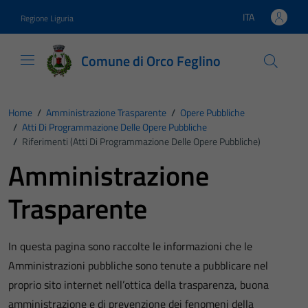
Vai ai contenuti
Vai al footer
ITA
Regione Liguria
Lingua attiva:
Comune di Orco Feglino
Home
/
Amministrazione Trasparente
/
Opere Pubbliche
/
Atti Di Programmazione Delle Opere Pubbliche
/
Riferimenti (Atti Di Programmazione Delle Opere Pubbliche)
Amministrazione
Trasparente
In questa pagina sono raccolte le informazioni che le
Amministrazioni pubbliche sono tenute a pubblicare nel
proprio sito internet nell’ottica della trasparenza, buona
amministrazione e di prevenzione dei fenomeni della