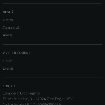
per il
funzionamento
NOVITÀ
del sito e non
possono
Notizie
essere
Comunicati
disabilitati.
Avvisi
Questi cookie
non raccolgono
informazioni
VIVERE IL COMUNE
personali.
Luoghi
Eventi
CONTATTI
Comune di Orco Feglino
Piazza Municipio, 3 - 17024 Orco Feglino (SV)
Codice fiscale / P. IVA: 00334250099