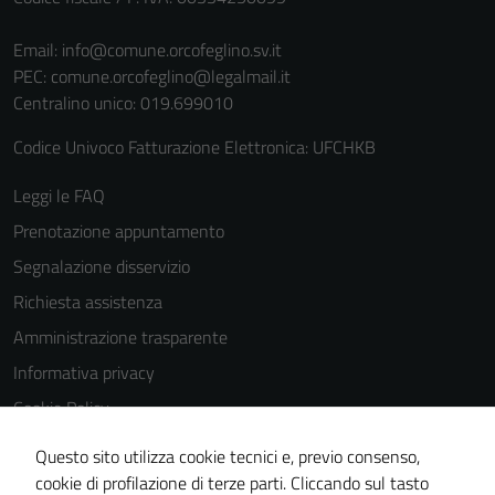
Email:
info@comune.orcofeglino.sv.it
PEC:
comune.orcofeglino@legalmail.it
Centralino unico: 019.699010
Codice Univoco Fatturazione Elettronica: UFCHKB
Leggi le FAQ
Prenotazione appuntamento
Segnalazione disservizio
Richiesta assistenza
Amministrazione trasparente
Informativa privacy
Cookie Policy
Note legali
Questo sito utilizza cookie tecnici e, previo consenso,
Dichiarazione di accessibilità
cookie di profilazione di terze parti. Cliccando sul tasto