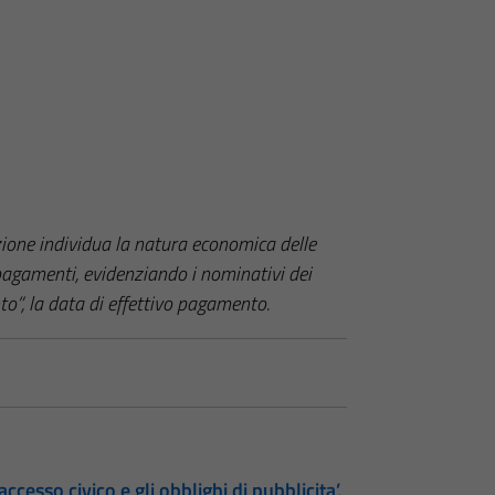
azione individua la natura economica delle
pagamenti, evidenziando i nominativi dei
to”, la data di effettivo pagamento.
accesso civico e gli obblighi di pubblicita’,