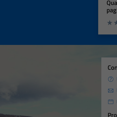
Qua
pag
Valut
Va
Con
Pro