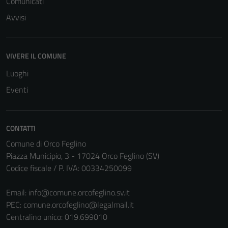
Comunicati
del sito e non
possono
Avvisi
essere
disabilitati.
Questi cookie
VIVERE IL COMUNE
non raccolgono
Luoghi
informazioni
personali.
Eventi
CONTATTI
Comune di Orco Feglino
Piazza Municipio, 3 - 17024 Orco Feglino (SV)
Codice fiscale / P. IVA: 00334250099
Email:
info@comune.orcofeglino.sv.it
PEC:
comune.orcofeglino@legalmail.it
Centralino unico: 019.699010