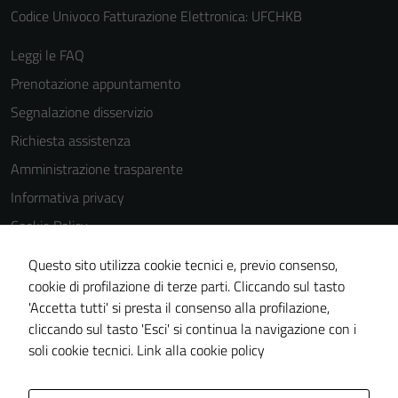
Codice Univoco Fatturazione Elettronica: UFCHKB
Leggi le FAQ
Prenotazione appuntamento
Segnalazione disservizio
Richiesta assistenza
Amministrazione trasparente
Informativa privacy
Cookie Policy
Note legali
Questo sito utilizza cookie tecnici e, previo consenso,
Dichiarazione di accessibilità
cookie di profilazione di terze parti. Cliccando sul tasto
'Accetta tutti' si presta il consenso alla profilazione,
Piano di miglioramento del sito
cliccando sul tasto 'Esci' si continua la navigazione con i
Statistiche sito web
soli cookie tecnici.
Link alla cookie policy