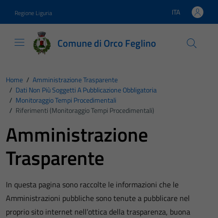
Vai ai contenuti
Vai al footer
ITA
Regione Liguria
Lingua attiva:
Comune di Orco Feglino
Home
/
Amministrazione Trasparente
/
Dati Non Più Soggetti A Pubblicazione Obbligatoria
/
Monitoraggio Tempi Procedimentali
/
Riferimenti (Monitoraggio Tempi Procedimentali)
Amministrazione
Trasparente
In questa pagina sono raccolte le informazioni che le
Amministrazioni pubbliche sono tenute a pubblicare nel
proprio sito internet nell’ottica della trasparenza, buona