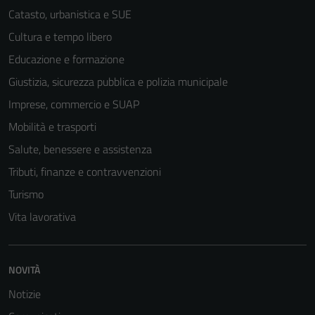
Catasto, urbanistica e SUE
Cultura e tempo libero
Educazione e formazione
Tecnici
Giustizia, sicurezza pubblica e polizia municipale
Questi cookie
Imprese, commercio e SUAP
sono necessari
per il
Mobilità e trasporti
funzionamento
Salute, benessere e assistenza
del sito e non
Tributi, finanze e contravvenzioni
possono
essere
Turismo
disabilitati.
Vita lavorativa
Questi cookie
non raccolgono
informazioni
NOVITÀ
personali.
Notizie