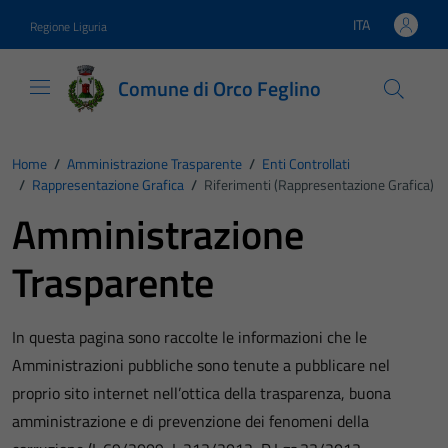
Vai ai contenuti
Vai al footer
ITA
Regione Liguria
Lingua attiva:
Comune di Orco Feglino
Home
/
Amministrazione Trasparente
/
Enti Controllati
/
Rappresentazione Grafica
/
Riferimenti (Rappresentazione Grafica)
Amministrazione
Trasparente
In questa pagina sono raccolte le informazioni che le
Amministrazioni pubbliche sono tenute a pubblicare nel
proprio sito internet nell’ottica della trasparenza, buona
amministrazione e di prevenzione dei fenomeni della