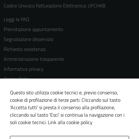
Codice Univoco Fatturazione Elettronica: UFCHKB
Leggi le FAQ
Prenotazione appuntamento
Segnalazione disservizio
Richiesta assistenza
Amministrazione trasparente
Informativa privacy
Cookie Policy
Note legali
Questo sito utilizza cookie tecnici e, previo consenso,
Dichiarazione di accessibilità
cookie di profilazione di terze parti. Cliccando sul tasto
'Accetta tutti' si presta il consenso alla profilazione,
Piano di miglioramento del sito
cliccando sul tasto 'Esci' si continua la navigazione con i
Statistiche sito web
soli cookie tecnici.
Link alla cookie policy