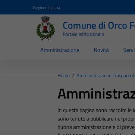
Vai ai contenuti
Vai al footer
Regione Liguria
Comune di Orco F
Portale Istituzionale
Amministrazione
Novità
Servi
Home
/
Amministrazione Trasparent
Amministraz
In questa pagina sono raccolte le
sono tenute a pubblicare nel propri
buona amministrazione e di preve