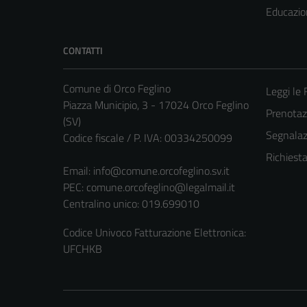
Educazio
CONTATTI
Comune di Orco Feglino
Leggi le
Piazza Municipio, 3 - 17024 Orco Feglino
Prenota
(SV)
Segnalazi
Codice fiscale / P. IVA: 00334250099
Richiest
Email:
info@comune.orcofeglino.sv.it
PEC:
comune.orcofeglino@legalmail.it
Centralino unico: 019.699010
Codice Univoco Fatturazione Elettronica:
UFCHKB