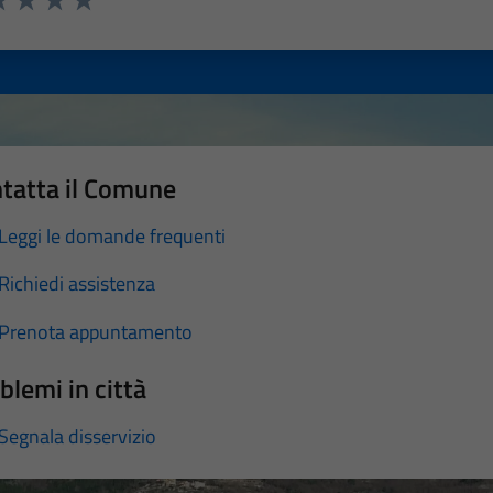
a 1 stelle su 5
luta 2 stelle su 5
Valuta 3 stelle su 5
Valuta 4 stelle su 5
Valuta 5 stelle su 5
tatta il Comune
Leggi le domande frequenti
Richiedi assistenza
Prenota appuntamento
blemi in città
Segnala disservizio