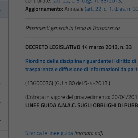
controllate. (
art. 22, c. 6, d.lgs. n. 33/2013
)
Aggiornamento:
Annuale
(art. 22, c. 1, d.lgs. n.
Riferimenti generali in tema di Trasparenza
DECRETO LEGISLATIVO 14 marzo 2013, n. 33
Riordino della disciplina riguardante il diritto di 
trasparenza e diffusione di informazioni da par
(13G00076)
(GU n.80 del 5-4-2013 )
(Entrata in vigore del provvedimento: 20/04/201
LINEE GUIDA A.N.A.C. SUGLI OBBLIGHI DI PU
Scarica le linee guida
(formato pdf)