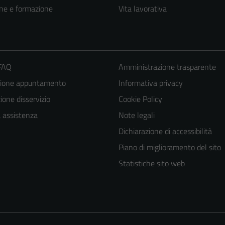
ne e formazione
Vita lavorativa
 FAQ
Amministrazione trasparente
zione appuntamento
Informativa privacy
one disservizio
Cookie Policy
a assistenza
Note legali
Dichiarazione di accessibilità
Tecnici
Piano di miglioramento del sito
Questi cookie
sono necessari
Statistiche sito web
per il
funzionamento
del sito e non
possono