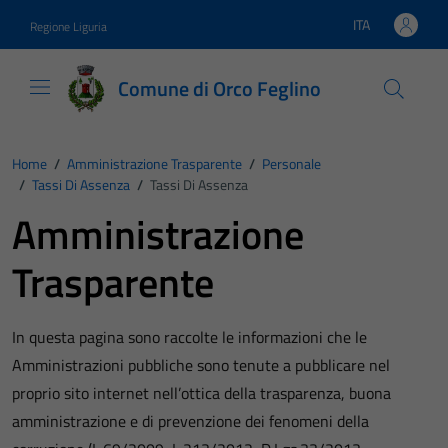
Vai ai contenuti
Vai al footer
ITA
Regione Liguria
Lingua attiva:
Comune di Orco Feglino
Home
/
Amministrazione Trasparente
/
Personale
/
Tassi Di Assenza
/
Tassi Di Assenza
Amministrazione
Trasparente
In questa pagina sono raccolte le informazioni che le
Amministrazioni pubbliche sono tenute a pubblicare nel
proprio sito internet nell’ottica della trasparenza, buona
amministrazione e di prevenzione dei fenomeni della