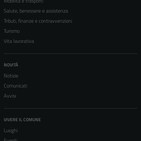
Mobilità e trasporti
Salute, benessere e assistenza
Tributi, finanze e contravvenzioni
Turismo
Vita lavorativa
NOVITÀ
Notizie
Tecnici
Questi cookie
Comunicati
sono necessari
Avvisi
per il
funzionamento
del sito e non
VIVERE IL COMUNE
possono
essere
Luoghi
disabilitati.
Eventi