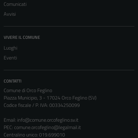
del sito e non
Comunicati
possono
Avvisi
essere
disabilitati.
Questi cookie
VIVERE IL COMUNE
non raccolgono
informazioni
Luoghi
personali.
Eventi
CONTATTI
Comune di Orco Feglino
Piazza Municipio, 3 - 17024 Orco Feglino (SV)
Codice fiscale / P. IVA: 00334250099
Email:
info@comune.orcofeglino.sv.it
PEC:
comune.orcofeglino@legalmail.it
Centralino unico: 019.699010