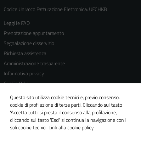
Codice Univoco Fatturazione Elettronica: UFCHKB
Leggi le FAQ
Prenotazione appuntamento
Segnalazione disservizio
Richiesta assistenza
Amministrazione trasparente
Informativa privacy
Cookie Policy
Note legali
Questo sito utilizza cookie tecnici e, previo consenso,
Dichiarazione di accessibilità
cookie di profilazione di terze parti. Cliccando sul tasto
'Accetta tutti' si presta il consenso alla profilazione,
Piano di miglioramento del sito
cliccando sul tasto 'Esci' si continua la navigazione con i
Statistiche sito web
soli cookie tecnici.
Link alla cookie policy