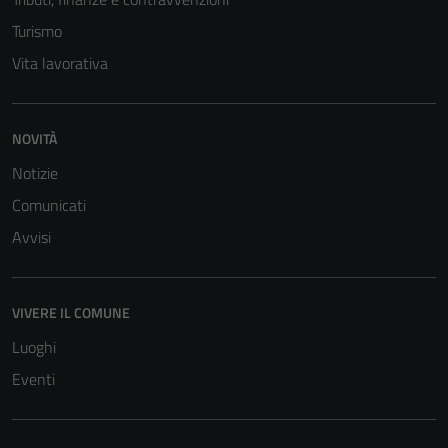
Questi cookie
Turismo
sono necessari
per il
Vita lavorativa
funzionamento
del sito e non
possono
NOVITÀ
essere
Notizie
disabilitati.
Questi cookie
Comunicati
non raccolgono
Avvisi
informazioni
personali.
VIVERE IL COMUNE
Luoghi
Eventi