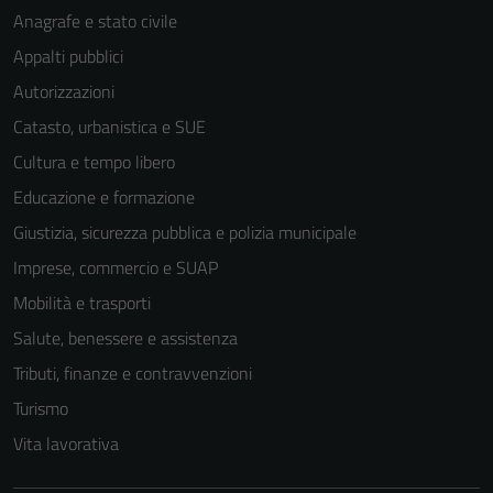
Anagrafe e stato civile
Appalti pubblici
Autorizzazioni
Catasto, urbanistica e SUE
Cultura e tempo libero
Tecnici
Questi cookie
Educazione e formazione
sono necessari
Giustizia, sicurezza pubblica e polizia municipale
per il
Imprese, commercio e SUAP
funzionamento
del sito e non
Mobilità e trasporti
possono
Salute, benessere e assistenza
essere
Tributi, finanze e contravvenzioni
disabilitati.
Questi cookie
Turismo
non raccolgono
Vita lavorativa
informazioni
personali.