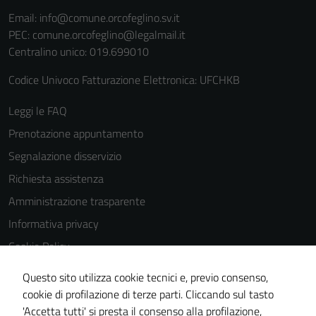
Email:
info@comune.orcofeglino.sv.it
PEC:
comune.orcofeglino@legalmail.it
Centralino unico: 019.699010
Codice Univoco Fatturazione Elettronica: UFCHKB
Leggi le FAQ
Prenotazione appuntamento
Segnalazione disservizio
Richiesta assistenza
Amministrazione trasparente
Informativa privacy
Cookie Policy
Note legali
Questo sito utilizza cookie tecnici e, previo consenso,
Dichiarazione di accessibilità
cookie di profilazione di terze parti. Cliccando sul tasto
'Accetta tutti' si presta il consenso alla profilazione,
Piano di miglioramento del sito