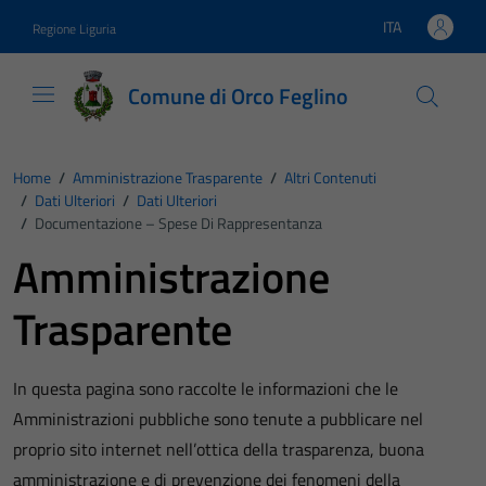
Vai ai contenuti
Vai al footer
ITA
Regione Liguria
Lingua attiva:
Comune di Orco Feglino
Home
/
Amministrazione Trasparente
/
Altri Contenuti
/
Dati Ulteriori
/
Dati Ulteriori
/
Documentazione – Spese Di Rappresentanza
Amministrazione
Trasparente
In questa pagina sono raccolte le informazioni che le
Amministrazioni pubbliche sono tenute a pubblicare nel
proprio sito internet nell’ottica della trasparenza, buona
amministrazione e di prevenzione dei fenomeni della